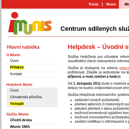
Triada
Munis
iM
Centrum sdílených slu
iMunis
Helpdesk – Úvodní s
Hlavní nabídka
O iMunis
Služba HelpDesk pro uživatele infor
Úvod
soustředění všech relevantních informac
Přihlásit
Služba je dostupná na adrese
www.m
potřebovat. Získáte je jednoduše na 
Kontakt
příjmení, e-mail, telefon a funkci
).
Od
1. listopadu 2011
bude e-mailová 
Helpdesk Munis
dotazy se budou zodpovídat pouze pro
Úvod
Služba HelpDesk informačního systému
Uživatelská příručka
zadávání nových požadavků
Vstoupit
přehled aktivních či historických 
aktuální přehled o stavu požadavk
možnost komentovat vyjádření kon
Služby iMunis
možnost znovuotevření požadavku,
Úřední deska
zasílání notifikací s informacemi 
iMunis SMiS