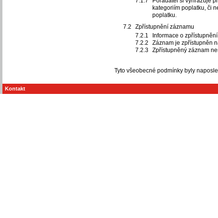
Pořadatel si vyhrazuje 
kategoriím poplatku, či
poplatku.
Zpřístupnění záznamu
Informace o zpřístupněn
Záznam je zpřístupněn n
Zpřístupněný záznam nen
Tyto všeobecné podmínky byly naposled
Kontakt