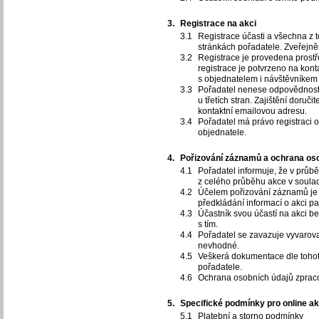
Registrace na akci
Registrace účasti a všechna z 
stránkách pořadatele. Zveřejn
Registrace je provedena prostř
registrace je potvrzeno na kon
s objednatelem i návštěvníkem 
Pořadatel nenese odpovědnost 
u třetích stran. Zajištění doruč
kontaktní emailovou adresu.
Pořadatel má právo registraci 
objednatele.
Pořizování záznamů a ochrana os
Pořadatel informuje, že v průb
z celého průběhu akce v soulad
Účelem pořizování záznamů je
předkládání informací o akci p
Účastník svou účastí na akci 
s tím.
Pořadatel se zavazuje vyvarova
nevhodné.
Veškerá dokumentace dle tohot
pořadatele.
Ochrana osobních údajů zprac
Specifické podmínky pro online a
Platební a storno podmínky