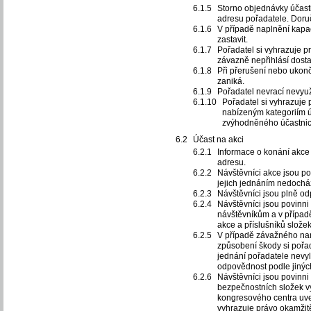
Storno objednávky účast
adresu pořadatele. Doru
V případě naplnění kapac
zastavit.
Pořadatel si vyhrazuje 
závazně nepřihlásí dosta
Při přerušení nebo ukon
zaniká.
Pořadatel nevrací nevyuži
Pořadatel si vyhrazuje
nabízeným kategoriím ú
zvýhodněného účastnic
Účast na akci
Informace o konání akce 
adresu.
Návštěvníci akce jsou po
jejich jednáním nedochá
Návštěvníci jsou plně o
Návštěvníci jsou povinn
návštěvníkům a v případ
akce a příslušníků slož
V případě závažného na
způsobení škody si pořad
jednání pořadatele nev
odpovědnost podle jinýc
Návštěvníci jsou povinn
bezpečnostních složek vy
kongresového centra uve
vyhrazuje právo okamžitě