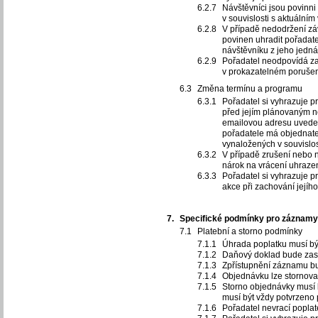
Návštěvníci jsou povinni
v souvislosti s aktuální
V případě nedodržení zá
povinen uhradit pořadate
návštěvníku z jeho jedná
Pořadatel neodpovídá za
v prokazatelném porušen
Změna termínu a programu
Pořadatel si vyhrazuje 
před jejím plánovaným n
emailovou adresu uvedeno
pořadatele má objednate
vynaložených v souvislos
V případě zrušení nebo 
nárok na vrácení uhraze
Pořadatel si vyhrazuje p
akce při zachování jejíh
Specifické podmínky pro záznamy
Platební a storno podmínky
Úhrada poplatku musí bý
Daňový doklad bude zasl
Zpřístupnění záznamu bu
Objednávku lze stornova
Storno objednávky musí 
musí být vždy potvrzeno
Pořadatel nevrací popla