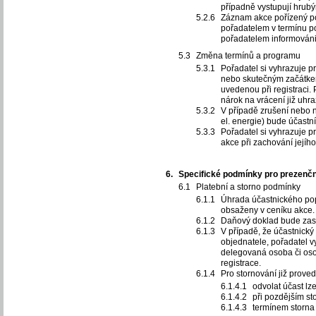
případně vystupují hrub
Záznam akce pořízený po
pořadatelem v termínu p
pořadatelem informováni 
Změna termínů a programu
Pořadatel si vyhrazuje 
nebo skutečným začátkem
uvedenou při registraci.
nárok na vrácení již uhr
V případě zrušení nebo 
el. energie) bude účastn
Pořadatel si vyhrazuje p
akce při zachování jejíh
Specifické podmínky pro prezenčn
Platební a storno podmínky
Úhrada účastnického pop
obsaženy v ceníku akce.
Daňový doklad bude zasl
V případě, že účastnický 
objednatele, pořadatel vy
delegovaná osoba či oso
registrace.
Pro stornování již prove
odvolat účast lz
při pozdějším st
termínem storna 