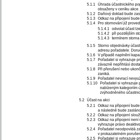
Úhrada účastnického pop
obsaženy v ceníku akce.
Daňový doklad bude zasl
Odkaz na připojení bude
Pro stornování již prove
odvolat účast lz
při pozdějším st
termínem storna 
Storno objednávky účast
adresu pořadatele. Doru
V případě naplnění kapaci
Pořadatel si vyhrazuje 
závazně nepřihlásí dosta
Při přerušení nebo ukon
zaniká.
Pořadatel nevrací nevyuži
Pořadatel si vyhrazuje
nabízeným kategoriím ú
zvýhodněného účastnic
Účast na akci
Odkaz na připojení bude
a následně bude zasláno
Odkaz na připojení slou
Odkaz na připojení není 
vyhrazuje právo deaktivo
Pořadatel neodpovídá za 
v prokazatelném porušen
Pořadatel si vyhrazuje p