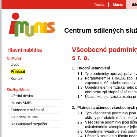
Triada
Munis
iM
Centrum sdílených slu
iMunis
Všeobecné podmínky 
Hlavní nabídka
s r. o.
O iMunis
Úvod
Úvodní ustanovení
Přihlásit
Tyto podmínky upravují právní 
Pořadatelem je TRIADA, spol. s
Kontakt
zapsaná u Městského soudu v P
Objednatelem je fyzická nebo p
Služby iMunis
akci nebo zpřístupnění záznam
Úřední deska
Účastníkem je fyzická osoba př
iMunis SMiS
Platnost a účinnost všeobecných
Evidence oznámení
Tyto všeobecné podmínky jsou p
Helpdesk Munis
aktivity pořadatele (dále jako 
Všeobecné podmínky jsou účinn
Rozklikávací rozpočet
uskutečněním akceptace z jejic
Objednatel vyjadřuje svůj souh
Účastník souhlasí s těmito pod