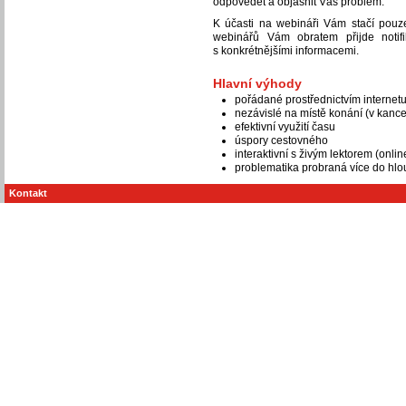
odpovědět a objasnit Váš problém.
K účasti na webináři Vám stačí pouze
webinářů Vám obratem přijde notif
s konkrétnějšími informacemi.
Hlavní výhody
pořádané prostřednictvím internet
nezávislé na místě konání (v kance
efektivní využití času
úspory cestovného
interaktivní s živým lektorem (onlin
problematika probraná více do hlo
Kontakt