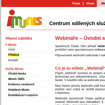
Triada
Munis
iM
Centrum sdílených slu
iMunis
Webináře – Úvodní s
Hlavní nabídka
O iMunis
Společnost Triada Vám přináší
webi
Úvod
prohlížeč nebo specializovaný software
Přihlásit
Připravované webináře naleznete v se
Kontakt
Co je to vůbec „Webinář
Služby iMunis
Pojem „webinář“ pochází ze spojení s
Úřední deska
technologií pro videokonference. Účas
iMunis SMiS
široké. V největší míře se webináře pou
Evidence oznámení
Mezi hlavní výhody webináře patří bez
protože není nutné se složitě doprav
Helpdesk Munis
s dopravou.
Rozklikávací rozpočet
Webináře společnosti Triada zajišťuj
znalosti. Webináře jsou interaktivní, 