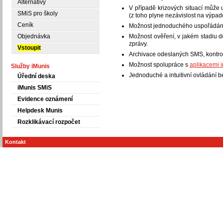
Alternativy
V případě krizových situací může
SMiS pro školy
(z toho plyne nezávislost na výpadc
Ceník
Možnost jednoduchého uspořádání 
Objednávka
Možnost ověření, v jakém stadiu d
zprávy.
Vstoupit
Archivace odeslaných SMS, kontroly
Možnost spolupráce s
aplikacemi 
Služby iMunis
Jednoduché a intuitivní ovládání b
Úřední deska
iMunis SMiS
Evidence oznámení
Helpdesk Munis
Rozklikávací rozpočet
Kontakt