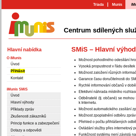
Triada
Munis
iM
Centrum sdílených slu
iMunis
SMiS – Hlavní výhod
Hlavní nabídka
O iMunis
Možnost pohodlného odesílání hro
Úvod
Vysoká propustnost v řádu desíte
Přihlásit
Možnost založení různých informačníc
Kontakt
Garance času doručitelnosti do SM
Rychlé informování občanů v době 
iMunis SMiS
Efektivní náhrada místního rozhla
Úvod
Odběratelé (tj. občané) se mohou
Hlavní výhody
k Internetu.
Možnost automatického zasílání zp
Příklady zpráv
Možnost zpoplatnění odběru zpráv 
Zkušenosti zákazníků
Přehled o počtu přihlášených odbě
Princip funkce a zabezpečení
Ovládání služby přes internetový 
Dotazy a odpovědi
Funkčnost systému není závislá na