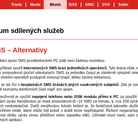
Triada
Munis
iMunis
ISSS
DMO
DVS
Solón
um sdílených služeb
S – Alternativy
lání zpráv SMS prostřednictvím PC jistě není žádnou novinkou.
příklad využít
internetových SMS bran jednotlivých operátorů
. Tyto brány však 
ch propustnost (počet odeslaných SMS za jednotku času) je záměrně výrazně om
 mobilní operátoři postupně omezují (např. délku zprávy reklamou).
 se dá říci o
bezplatných SMS bránách jiných soukromých subjektů
. Zde je na
tí seznamu telefonních čísel např. pro spam.
možností je využití
napojení telefonu nebo GSM modulu přímo k PC
za použití
lání zpráv. Nevýhodou je malá propustnost (6--10 SMS za minutu, tj. cca 200 zprá
ích nedostatečné. Další nevýhodou tohoto řešení je, že funkčnost takovéto služ
rétním místě, které může být právě v době krize nepřístupné. Řešení negarantu
at ztrátu zpráv vinou přetížení nebo výpadku sítě). Uživatel musí navíc sám za
ných aplikací.