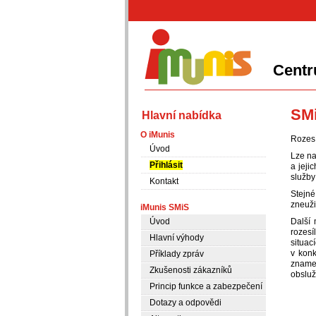
Centr
iMunis
SMi
Hlavní nabídka
O iMunis
Rozesí
Úvod
Lze na
Přihlásit
a jeji
služby
Kontakt
Stejné
zneuži
iMunis SMiS
Úvod
Další 
rozesí
Hlavní výhody
situac
v konk
Příklady zpráv
znamen
Zkušenosti zákazníků
obsluž
Princip funkce a zabezpečení
Dotazy a odpovědi