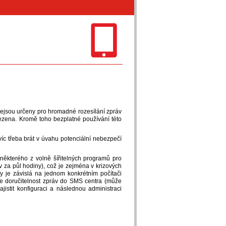
nejsou určeny pro hromadné rozesílání zpráv
ezena. Kromě toho bezplatné používání této
víc třeba brát v úvahu potenciální nebezpečí
 některého z volně šířitelných programů pro
v za půl hodiny), což je zejména v krizových
by je závislá na jednom konkrétním počítači
je doručitelnost zpráv do SMS centra (může
jistit konfiguraci a následnou administraci