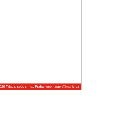
026
Triada, spol. s r. o.
, Praha,
webmaster@imunis.cz